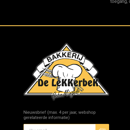
toegang, 
Nieuwsbrief (max. 4 per jaar, webshop
gerelateerde informatie)