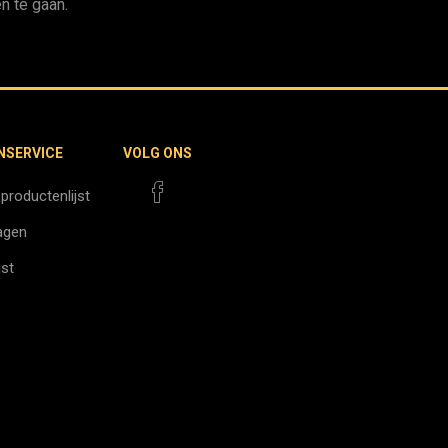
n te gaan.
NSERVICE
VOLG ONS
 productenlijst
agen
jst