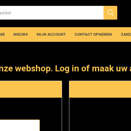
ME
NIEUWS
MIJN ACCOUNT
CONTACT OPNEMEN
ZAKE
nze webshop. Log in of maak uw 
t