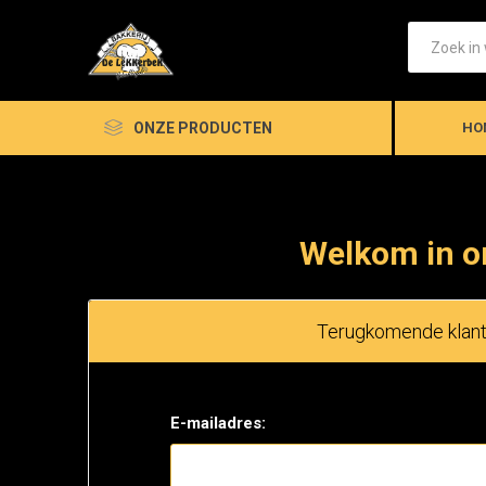
ONZE PRODUCTEN
HO
Welkom in o
Terugkomende klan
E-mailadres: