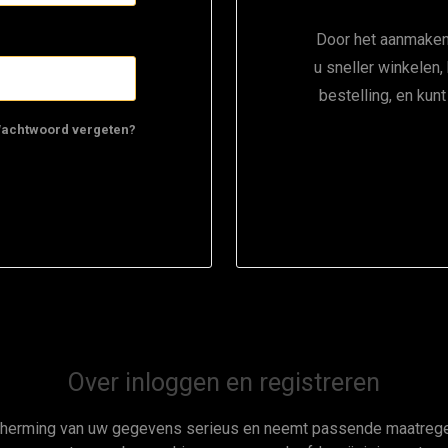
Door het aanmaken
u sneller winkelen,
bestelling, en kun
achtwoord vergeten?
Over inloggen en registreren
cherming van uw gegevens serieus en neemt passende maatregel