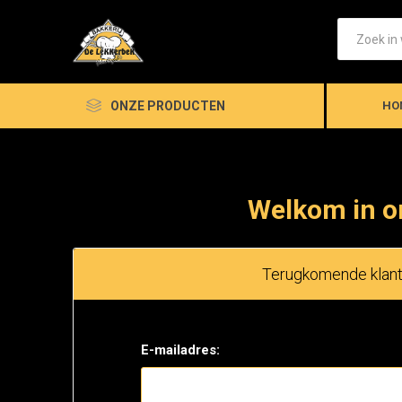
ONZE PRODUCTEN
HO
Welkom in o
Terugkomende klan
E-mailadres: