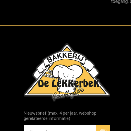
toegang, 
Nieuwsbrief (max. 4 per jaar, webshop
gerelateerde informatie)