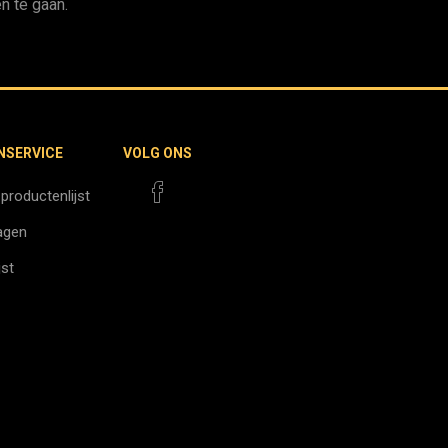
n te gaan.
NSERVICE
VOLG ONS
 productenlijst
agen
jst