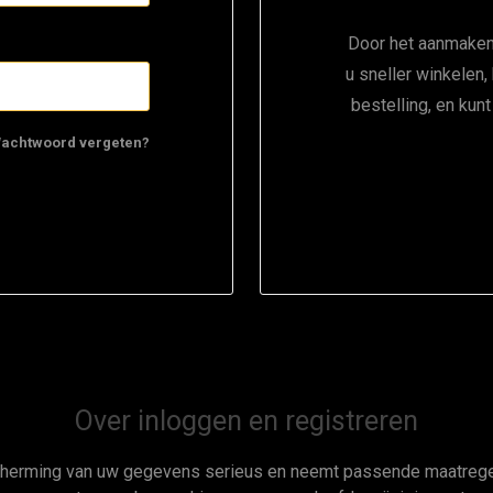
Door het aanmaken
u sneller winkelen,
bestelling, en kun
achtwoord vergeten?
Over inloggen en registreren
cherming van uw gegevens serieus en neemt passende maatregel