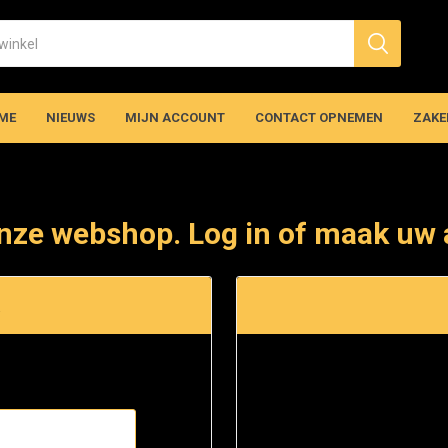
ME
NIEUWS
MIJN ACCOUNT
CONTACT OPNEMEN
ZAKE
nze webshop. Log in of maak uw 
t