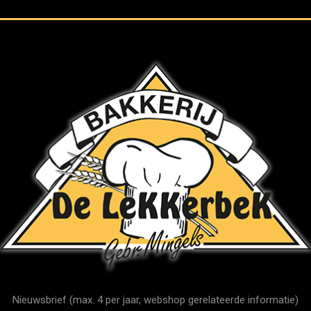
Nieuwsbrief (max. 4 per jaar, webshop gerelateerde informatie)