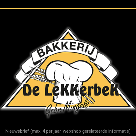
Nieuwsbrief (max. 4 per jaar, webshop gerelateerde informatie)