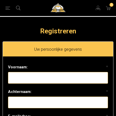
0
Registreren
Uw persoonlijke gegevens
Voornaam:
*
Achternaam:
*