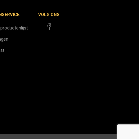
NSERVICE
VOLG ONS
 productenlijst
agen
jst