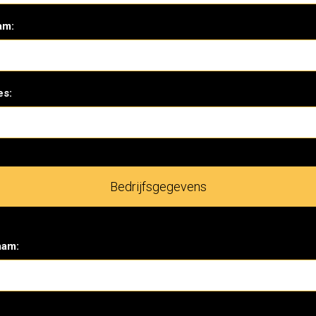
am:
es:
Bedrijfsgegevens
aam: