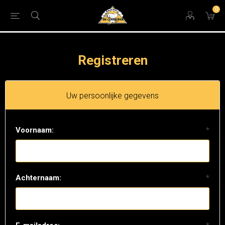
0
Registreren
Uw persoonlijke gegevens
Voornaam:
*
Achternaam:
*