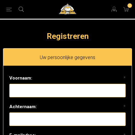
0
Registreren
Uw persoonlijke gegevens
Voornaam:
*
Achternaam:
*