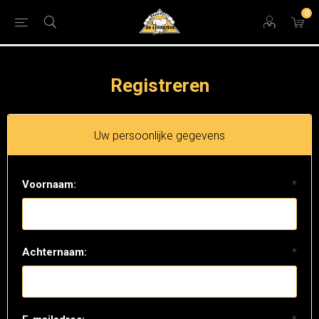
0
Registreren
Uw persoonlijke gegevens
Voornaam:
*
Achternaam:
*