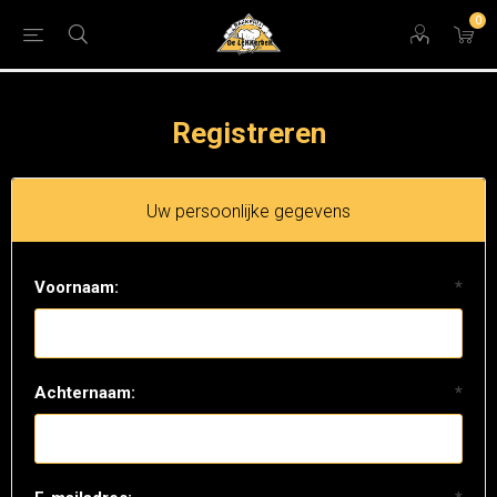
0
Registreren
Uw persoonlijke gegevens
Voornaam:
*
Achternaam:
*