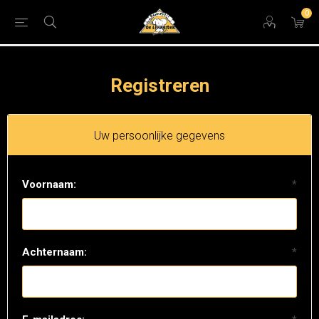
0
Registreren
Uw persoonlijke gegevens
Voornaam:
*
Achternaam:
*