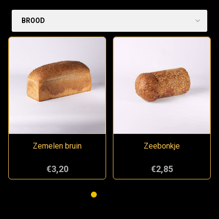
Zemelen bruin
Zeebonkje
€3,20
€2,85