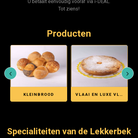
U betaalt eenvoudig vooraf via i-DEAL.
Tot ziens!
Producten
KLEINBROOD
VLAAI EN LUXE VLAAI
Specialiteiten van de Lekkerbek