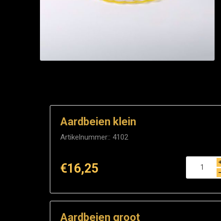
Aardbeien klein
Artikelnummer::
4102
€16,25
Aardbeien groot