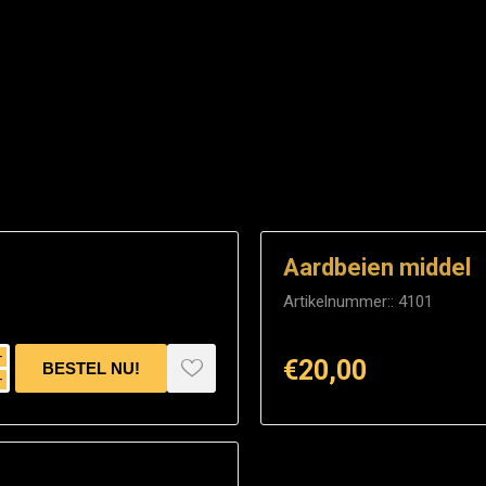
Aardbeien middel
Artikelnummer::
4101
i
€20,00
h