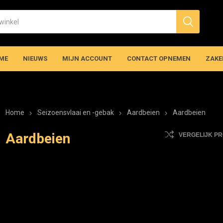
ME
NIEUWS
MIJN ACCOUNT
CONTACT OPNEMEN
ZAKE
Home
Seizoensvlaai en -gebak
Aardbeien
Aardbeien
Aardbeien
VERGELIJK P