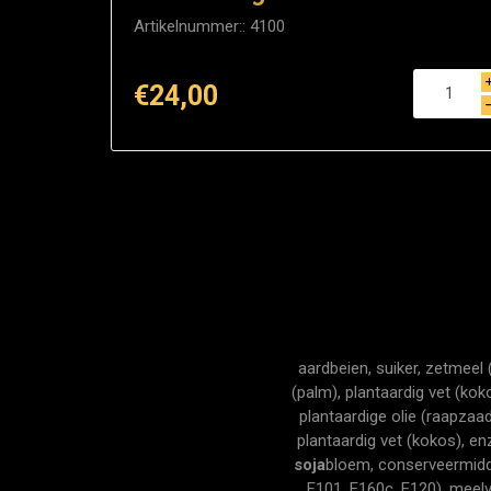
Artikelnummer::
4100
€24,00
aardbeien, suiker, zetmeel
(palm), plantaardig vet (kok
plantaardige olie (raapzaa
plantaardig vet (kokos), e
soja
bloem, conserveermidde
E101, E160c, E120), meelv