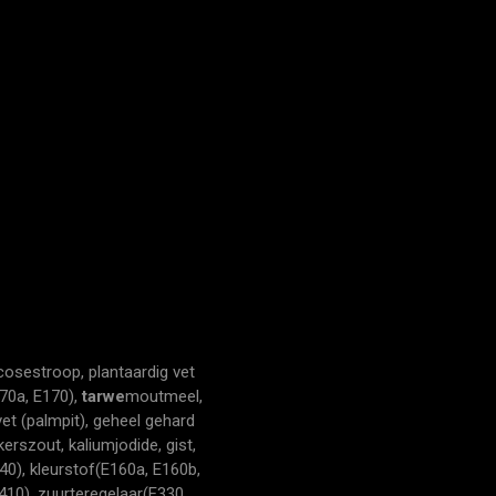
cosestroop, plantaardig vet
70a, E170),
tarwe
moutmeel,
vet (palmpit), geheel gehard
erszout, kaliumjodide, gist,
0), kleurstof(E160a, E160b,
410), zuurteregelaar(E330,