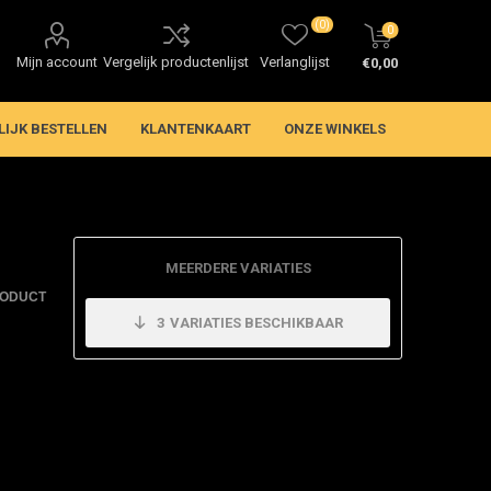
(0)
0
Mijn account
Vergelijk productenlijst
Verlanglijst
€0,00
LIJK BESTELLEN
KLANTENKAART
ONZE WINKELS
MEERDERE VARIATIES
RODUCT
3
VARIATIES BESCHIKBAAR