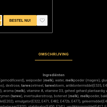
i
h
OMSCHRIJVING
Ingrediënten
 (gemodificeerd), weipoeder (
melk
), water,
melk
poeder (magere), glu
os), dextrose,
tarwe
zetmeel,
tarwe
bloem, antiklontermiddel(E535, E4
d), aroma (
melk
), vitamine A, vitamine D3, geheel gehard plantaardig 
nzymen (
tarwe
), invertsuikerstroop, botervet (
melk
),
melk
poeder, bakk
l(E202), emulgator(E322, E471, E482, E472b, E477), geleermiddel(E44
erbeteraar(E920), stabilisator(E450, E341), verdikkingsmiddel(E417, E