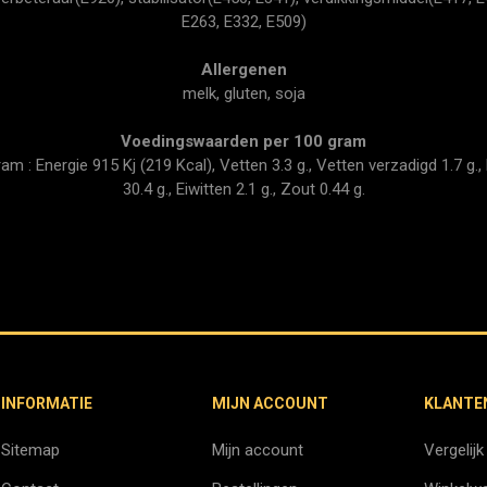
E263, E332, E509)
Allergenen
melk, gluten, soja
Voedingswaarden per 100 gram
 : Energie 915 Kj (219 Kcal), Vetten 3.3 g., Vetten verzadigd 1.7 g., 
30.4 g., Eiwitten 2.1 g., Zout 0.44 g.
INFORMATIE
MIJN ACCOUNT
KLANTE
Sitemap
Mijn account
Vergelijk