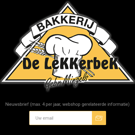
Nieuwsbrief (max. 4 per jaar, webshop gerelateerde informatie)
Aanmelden
Afmelden