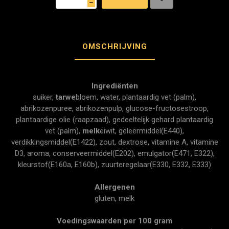
h
OMSCHRIJVING
Ingrediënten
suiker,
tarwe
bloem, water, plantaardig vet (palm),
abrikozenpuree, abrikozenpulp, glucose-fructosestroop,
plantaardige olie (raapzaad), gedeeltelijk gehard plantaardig
vet (palm),
melk
eiwit, geleermiddel(E440),
verdikkingsmiddel(E1422), zout, dextrose, vitamine A, vitamine
D3, aroma, conserveermiddel(E202), emulgator(E471, E322),
kleurstof(E160a, E160b), zuurteregelaar(E330, E332, E333)
Allergenen
gluten, melk
Voedingswaarden per 100 gram