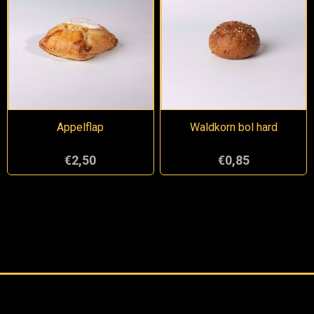
Appelflap
Waldkorn bol hard
€2,50
€0,85