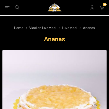
0
Home
Vlaai en luxe vlaai
Luxe vlaai
Ananas
Ananas