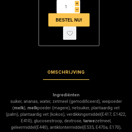
i
h
OMSCHRIJVING
Ingrediënten
suiker, ananas, water, zetmeel (gemodificeerd), weipoeder
(
melk
),
melk
poeder (magere), rietsuiker, plantaardig vet
(palm), plantaardig vet (kokos), verdikkingsmiddel(E417, E1422,
E410), glucosestroop, dextrose,
tarwe
zetmeel,
geleermiddel(E440), antiklontermiddel(E535, E470a, E170),