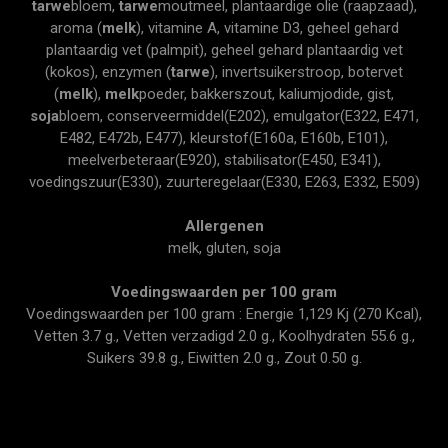
tarwe
bloem,
tarwe
moutmeel, plantaardige olie (raapzaad),
aroma (
melk
), vitamine A, vitamine D3, geheel gehard
plantaardig vet (palmpit), geheel gehard plantaardig vet
(kokos), enzymen (
tarwe
), invertsuikerstroop, botervet
(
melk
),
melk
poeder, bakkerszout, kaliumjodide, gist,
soja
bloem, conserveermiddel(E202), emulgator(E322, E471,
E482, E472b, E477), kleurstof(E160a, E160b, E101),
meelverbeteraar(E920), stabilisator(E450, E341),
voedingszuur(E330), zuurteregelaar(E330, E263, E332, E509)
Allergenen
melk, gluten, soja
Voedingswaarden per 100 gram
Voedingswaarden per 100 gram : Energie 1,129 Kj (270 Kcal),
Vetten 3.7 g., Vetten verzadigd 2.0 g., Koolhydraten 55.6 g.,
Suikers 39.8 g., Eiwitten 2.0 g., Zout 0.50 g.