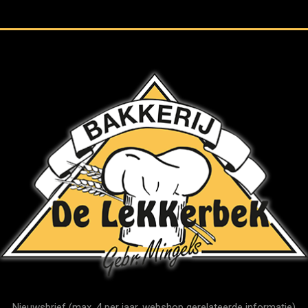
Nieuwsbrief (max. 4 per jaar, webshop gerelateerde informatie)