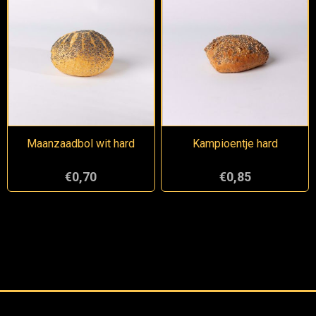
Maanzaadbol wit hard
Kampioentje hard
€0,70
€0,85