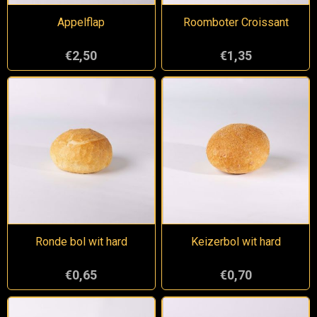
Appelflap
Roomboter Croissant
€2,50
€1,35
Ronde bol wit hard
Keizerbol wit hard
€0,65
€0,70