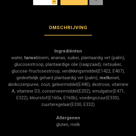
h
OMSCHRIJVING
Ingrediënten
water,
tarwe
bloem, ananas, suiker, plantaardig vet (palm),
glucosestroop, plantaardige olie (raapzaad), rietsuiker,
glucose-fructosestroop, verdikkingsmiddel(E1422, E407),
gedeeltelijk gehard plantaardig vet (palm),
melk
eiwit,
abrikozenpuree, zout, geleermiddel(E440), dextrose, vitamine
A, vitamine D3, conserveermiddel(E202), emulgator(E471,
E322), kleurstof(E160a, E160b), voedingszuur(E330),
zuurteregelaar(E330, E332)
Allergenen
gluten, melk