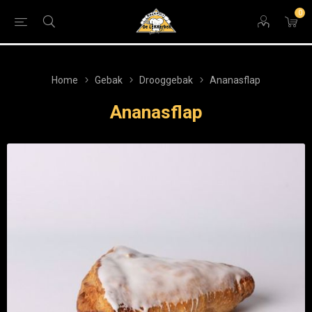
0
Home
Gebak
Drooggebak
Ananasflap
Ananasflap