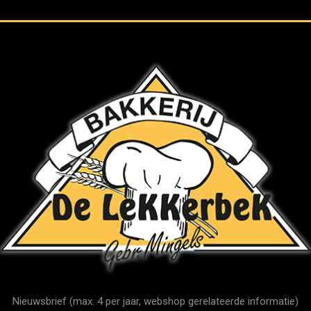
Nieuwsbrief (max. 4 per jaar, webshop gerelateerde informatie)