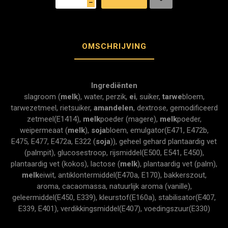
h
OMSCHRIJVING
Ingrediënten
slagroom (
melk
), water, perzik,
ei
, suiker,
tarwe
bloem,
tarwezetmeel, rietsuiker,
amandelen
, dextrose, gemodificeerd
zetmeel(E1414),
melk
poeder (magere),
melk
poeder,
weipermeaat (
melk
),
soja
bloem, emulgator(E471, E472b,
E475, E477, E472a, E322 (
soja
)), geheel gehard plantaardig vet
(palmpit), glucosestroop, rijsmiddel(E500, E541, E450),
plantaardig vet (kokos), lactose (
melk
), plantaardig vet (palm),
melk
eiwit, antiklontermiddel(E470a, E170), bakkerszout,
aroma, cacaomassa, natuurlijk aroma (vanille),
geleermiddel(E450, E339), kleurstof(E160a), stabilisator(E407,
E339, E401), verdikkingsmiddel(E407), voedingszuur(E330)