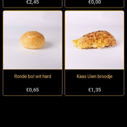
€2,45
€0,00
Ronde bol wit hard
Kaas Uien broodje
€0,65
€1,35