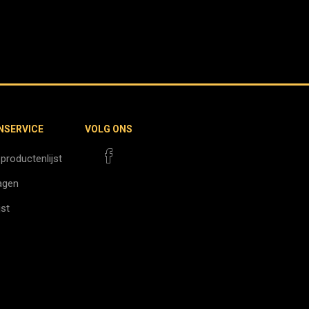
NSERVICE
VOLG ONS
 productenlijst
agen
jst