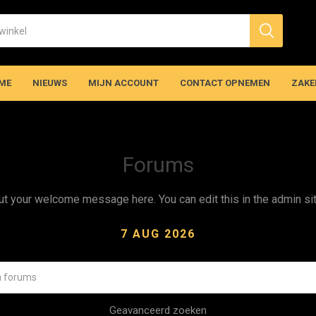
ME
NIEUWS
MIJN ACCOUNT
CONTACT OPNEMEN
ZAKE
Forums
ut your welcome message here. You can edit this in the admin sit
7 AUG 2026
Geavanceerd zoeken