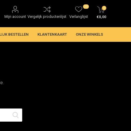
(0)
0
Mijn account
Vergelijk productenlijst
Verlanglijst
€0,00
LIJK BESTELLEN
KLANTENKAART
ONZE WINKELS
e.