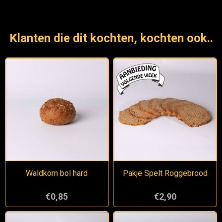
Klanten die dit kochten, kochten ook..
Waldkorn bol hard
Pakje Spelt Roggebrood
€0,85
€2,90