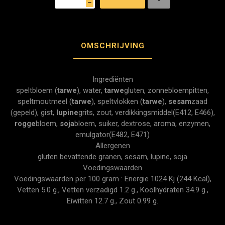
h
OMSCHRIJVING
Ingrediënten
speltbloem (
tarwe
), water,
tarwe
gluten, zonnebloempitten,
speltmoutmeel (
tarwe
), speltvlokken (
tarwe
),
sesam
zaad
(gepeld), gist,
lupine
grits, zout, verdikkingsmiddel(E412, E466),
rogge
bloem,
soja
bloem, suiker, dextrose, aroma, enzymen,
emulgator(E482, E471)
Allergenen
gluten bevattende granen, sesam, lupine, soja
Voedingswaarden
Voedingswaarden per 100 gram : Energie 1024 Kj (244 Kcal),
Vetten 5.0 g., Vetten verzadigd 1.2 g., Koolhydraten 34.9 g.,
Eiwitten 12.7 g., Zout 0.99 g.