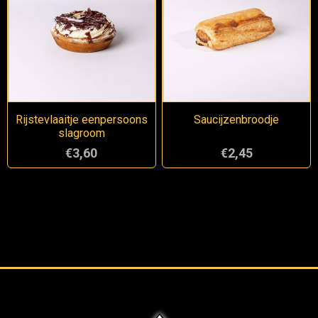
Rijstevlaaitje eenpersoons
Saucijzenbroodje
slagroom
€3,60
€2,45