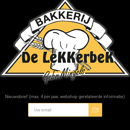
Nieuwsbrief (max. 4 per jaar, webshop gerelateerde informatie)
Aanmelden
Afmelden