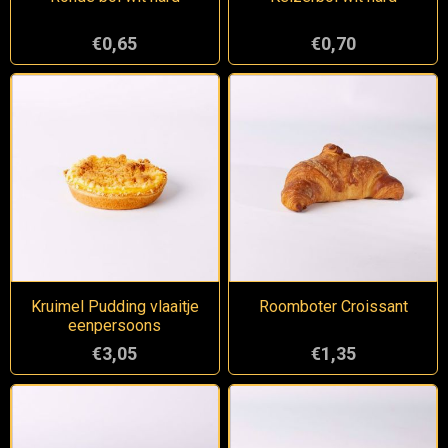
€0,65
€0,70
Kruimel Pudding vlaaitje
Roomboter Croissant
eenpersoons
€3,05
€1,35