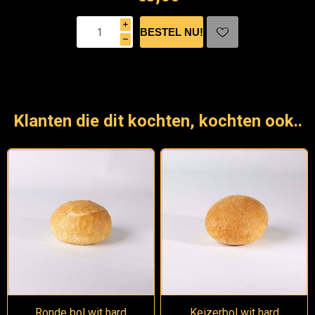
i
h
Klanten die dit kochten, kochten ook..
Ronde bol wit hard
Keizerbol wit hard