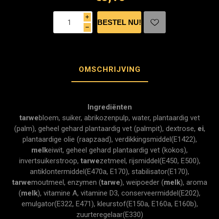
i
h
OMSCHRIJVING
Ingrediënten
tarwe
bloem, suiker, abrikozenpulp, water, plantaardig vet
(palm), geheel gehard plantaardig vet (palmpit), dextrose,
ei
,
plantaardige olie (raapzaad), verdikkingsmiddel(E1422),
melk
eiwit, geheel gehard plantaardig vet (kokos),
invertsuikerstroop,
tarwe
zetmeel, rijsmiddel(E450, E500),
antiklontermiddel(E470a, E170), stabilisator(E170),
tarwe
moutmeel, enzymen (
tarwe
), weipoeder (
melk
), aroma
(
melk
), vitamine A, vitamine D3, conserveermiddel(E202),
emulgator(E322, E471), kleurstof(E150a, E160a, E160b),
zuurteregelaar(E330)