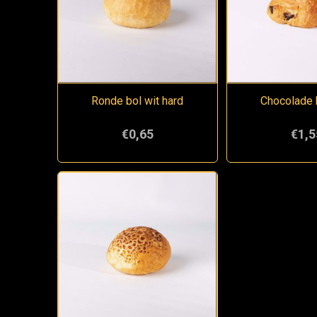
Ronde bol wit hard
Chocolade 
€0,65
€1,5