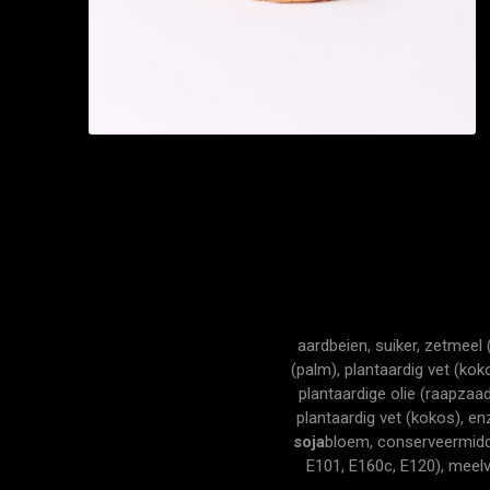
aardbeien, suiker, zetmeel
(palm), plantaardig vet (kok
plantaardige olie (raapzaa
plantaardig vet (kokos), e
soja
bloem, conserveermidde
E101, E160c, E120), meelv