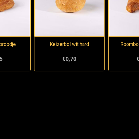
broodje
Keizerbol wit hard
Roombot
5
€0,70