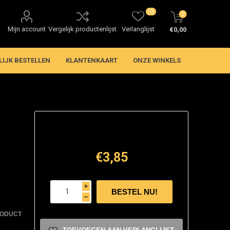
(0)
0
Mijn account
Vergelijk productenlijst
Verlanglijst
€0,00
LIJK BESTELLEN
KLANTENKAART
ONZE WINKELS
€3,85
i
h
RODUCT