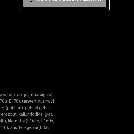
TOEVOEGEN AAN VERLANGLIJST
cosestroop, plantaardig vet
70a, E170),
tarwe
moutmeel,
vet (palmpit), geheel gehard
erszout, kaliumjodide, gist,
0), kleurstof(E160a, E160b,
410), zuurteregelaar(E330,