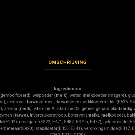
OMSCHRIJVING
Ingrediënten
 (gemodificeerd), weipoeder (
melk
), water,
melk
poeder (magere), glu
os), dextrose,
tarwe
zetmeel,
tarwe
bloem, antiklontermiddel(E535, E4
d), aroma (
melk
), vitamine A, vitamine D3, geheel gehard plantaardig 
nzymen (
tarwe
), invertsuikerstroop, botervet (
melk
),
melk
poeder, bakk
l(E202), emulgator(E322, E471, E482, E472b, E477), geleermiddel(E44
erbeteraar(E920), stabilisator(E450, E341), verdikkingsmiddel(E417, E
E263, E332, E509)