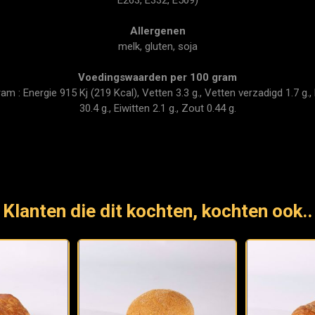
Allergenen
melk, gluten, soja
Voedingswaarden per 100 gram
 : Energie 915 Kj (219 Kcal), Vetten 3.3 g., Vetten verzadigd 1.7 g., 
30.4 g., Eiwitten 2.1 g., Zout 0.44 g.
Klanten die dit kochten, kochten ook..