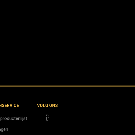
NSERVICE
VOLG ONS
 productenlijst
agen