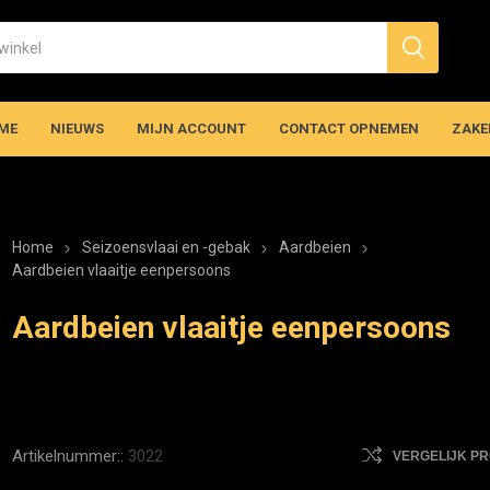
ME
NIEUWS
MIJN ACCOUNT
CONTACT OPNEMEN
ZAKE
Home
Seizoensvlaai en -gebak
Aardbeien
Aardbeien vlaaitje eenpersoons
Aardbeien vlaaitje eenpersoons
Artikelnummer::
3022
VERGELIJK P