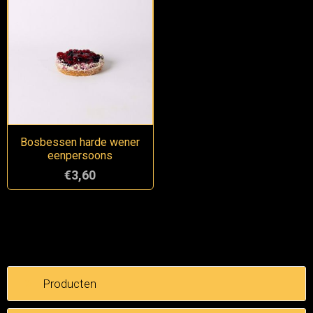
Bosbessen harde wener
eenpersoons
€3,60
Producten