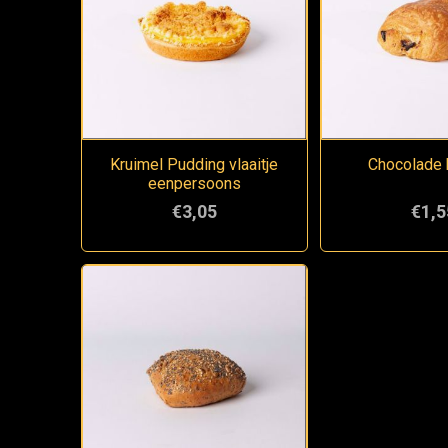
Kruimel Pudding vlaaitje
Chocolade 
eenpersoons
€3,05
€1,5