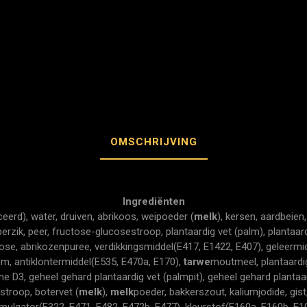
OMSCHRIJVING
Ingrediënten
eerd), water, druiven, abrikoos, weipoeder (
melk
), kersen, aardbeien
erzik, peer, fructose-glucosestroop, plantaardig vet (palm), plantaar
ose, abrikozenpuree, verdikkingsmiddel(E417, E1422, E407), geleermi
m, antiklontermiddel(E535, E470a, E170),
tarwe
moutmeel, plantaardi
mine D3, geheel gehard plantaardig vet (palmpit), geheel gehard planta
rstroop, botervet (
melk
),
melk
poeder, bakkerszout, kaliumjodide, gist
ulgator(E322, E471, E482, E472b, E477), kleurstof(E160a, E160b, E1