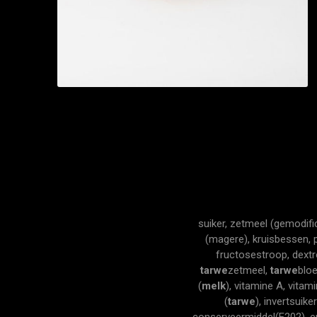
suiker, zetmeel (gemodific
(magere), kruisbessen, p
fructosestroop, dextr
tarwe
zetmeel,
tarwe
bloe
(
melk
), vitamine A, vita
(
tarwe
), invertsuike
conserveermiddel(E202), em