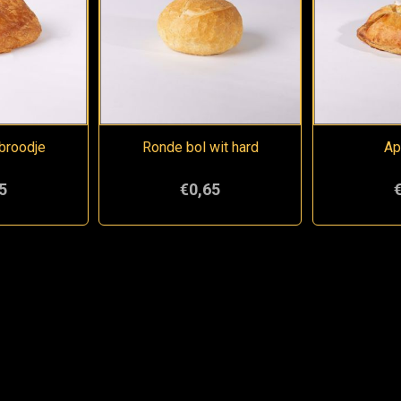
broodje
Ronde bol wit hard
Ap
5
€0,65