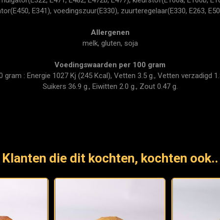
sator(E450, E341), voedingszuur(E330), zuurteregelaar(E330, E263, E50
Allergenen
melk, gluten, soja
Voedingswaarden per 100 gram
ram : Energie 1027 Kj (245 Kcal), Vetten 3.5 g., Vetten verzadigd 1.8
Suikers 36.9 g., Eiwitten 2.0 g., Zout 0.47 g.
Klanten die dit kochten, kochten ook..