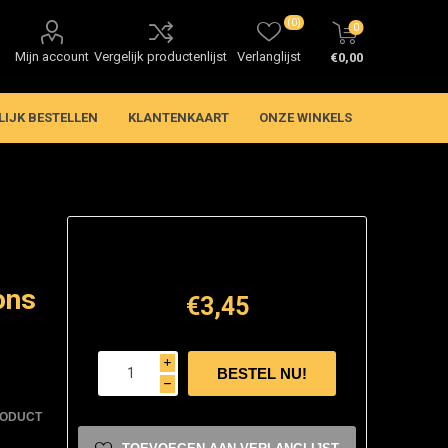
(0)
0
Mijn account
Vergelijk productenlijst
Verlanglijst
€0,00
LIJK BESTELLEN
KLANTENKAART
ONZE WINKELS
ons
€3,45
i
h
RODUCT