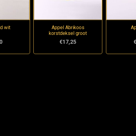
d wit
Appel Abrikoos
Ap
korstdeksel groot
0
€17,25