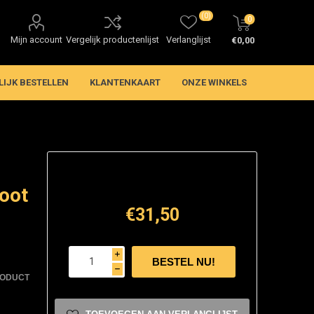
(0)
0
Mijn account
Vergelijk productenlijst
Verlanglijst
€0,00
LIJK BESTELLEN
KLANTENKAART
ONZE WINKELS
oot
€31,50
i
h
RODUCT