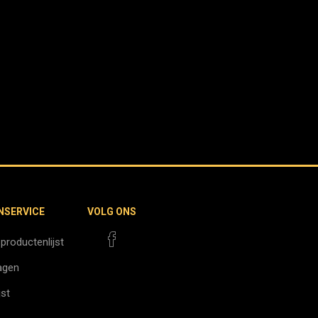
NSERVICE
VOLG ONS
 productenlijst
agen
jst