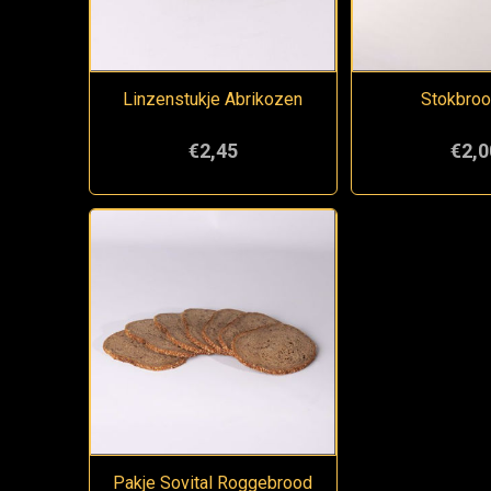
Linzenstukje Abrikozen
Stokbroo
€2,45
€2,0
Pakje Sovital Roggebrood