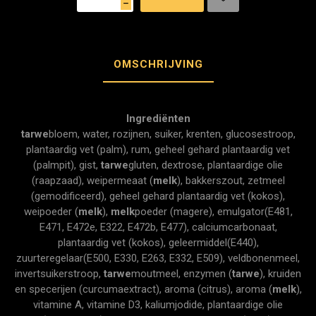
h
OMSCHRIJVING
Ingrediënten
tarwe
bloem, water, rozijnen, suiker, krenten, glucosestroop,
plantaardig vet (palm), rum, geheel gehard plantaardig vet
(palmpit), gist,
tarwe
gluten, dextrose, plantaardige olie
(raapzaad), weipermeaat (
melk
), bakkerszout, zetmeel
(gemodificeerd), geheel gehard plantaardig vet (kokos),
weipoeder (
melk
),
melk
poeder (magere), emulgator(E481,
E471, E472e, E322, E472b, E477), calciumcarbonaat,
plantaardig vet (kokos), geleermiddel(E440),
zuurteregelaar(E500, E330, E263, E332, E509), veldbonenmeel,
invertsuikerstroop,
tarwe
moutmeel, enzymen (
tarwe
), kruiden
en specerijen (curcumaextract), aroma (citrus), aroma (
melk
),
vitamine A, vitamine D3, kaliumjodide, plantaardige olie