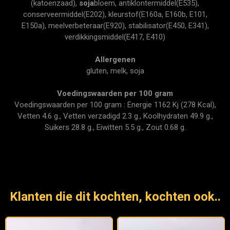
(katoenzaad),
soja
bloem, antiklontermiddel(E535),
conserveermiddel(E202), kleurstof(E160a, E160b, E101,
E150a), meelverbeteraar(E920), stabilisator(E450, E341),
verdikkingsmiddel(E417, E410)
Allergenen
gluten, melk, soja
Voedingswaarden per 100 gram
Voedingswaarden per 100 gram : Energie 1162 Kj (278 Kcal),
Vetten 4.6 g., Vetten verzadigd 2.3 g., Koolhydraten 49.9 g.,
Suikers 28.8 g., Eiwitten 5.5 g., Zout 0.68 g.
Klanten die dit kochten, kochten ook..