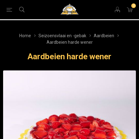
0
Home
Seizoensvlaai en -gebak
Aardbeien
Aardbeien harde wener
Aardbeien harde wener