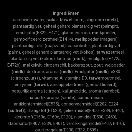
Ingrediënten
aardbeien, water, suiker,
tarwe
bloem, slagroom (
melk
),
plantaardig vet, geheel gehard plantaardig vet (palmpit),
emulgator(E322, E471), glucosestroop,
melk
poeder,
gemodificeerd zetmeel(E1414),
melk
poeder (magere),
plantaardige olie (raapzaad), cacaoboter, plantaardig vet
(palm), geheel gehard plantaardig vet (kokos),
tarwe
zetmeel,
plantaardig vet (kokos), lactose (
melk
), emulgator(E472a,
E472b),
melk
eiwit, citroenschil, bakkerszout, zout, weipoeder
(
melk
), dextrose, aroma (
melk
), Emulgator (
melk
), e330
(citroenzuur) (), vitamine A, vitamine D3,
tarwe
moutmeel,
enzymen (
tarwe
), aardappelzetmeel (gemodificeerd),
natuurlijk aroma (citroen), kaliumjodide, aroma (aardbei),
natuurlijk aroma (vanille), cacaomassa,
antiklontermiddel(E535), conserveermiddel(E202, E224
(
sulfiet
)), draagstof(E1520), geleermiddel(E450, E339, E440),
kleurstof(E160a, E160c, E120), rijsmiddel(E500, E450),
stabilisator(E407, E339, E401), verdikkingsmiddel(E407, E410),
zuurteregelaar(E330, E332, E509)