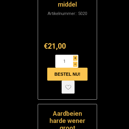
middel
Artikelnummer::
5020
€21,00
i
h
Aardbeien
harde wener
groot