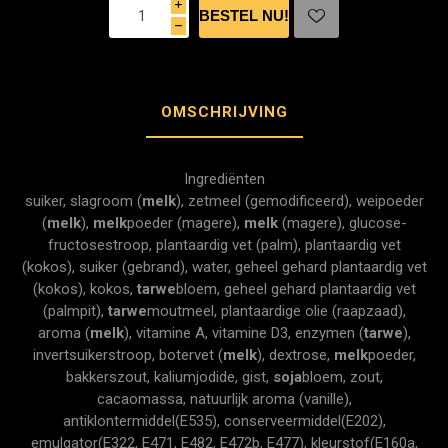
i
h
OMSCHRIJVING
Ingrediënten
suiker, slagroom (
melk
), zetmeel (gemodificeerd), weipoeder
(
melk
),
melk
poeder (magere),
melk
(magere), glucose-
fructosestroop, plantaardig vet (palm), plantaardig vet
(kokos), suiker (gebrand), water, geheel gehard plantaardig vet
(kokos), kokos,
tarwe
bloem, geheel gehard plantaardig vet
(palmpit),
tarwe
moutmeel, plantaardige olie (raapzaad),
aroma (
melk
), vitamine A, vitamine D3, enzymen (
tarwe
),
invertsuikerstroop, botervet (
melk
), dextrose,
melk
poeder,
bakkerszout, kaliumjodide, gist,
soja
bloem, zout,
cacaomassa, natuurlijk aroma (vanille),
antiklontermiddel(E535), conserveermiddel(E202),
emulgator(E322, E471, E482, E472b, E477), kleurstof(E160a,