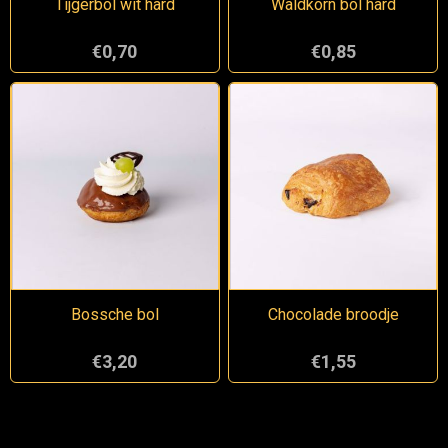
Tijgerbol wit hard
Waldkorn bol hard
€0,70
€0,85
Bossche bol
Chocolade broodje
€3,20
€1,55