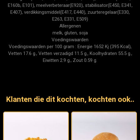
E160b, E101), meelverbeteraar(E920), stabilisator(E450, E341,
E407), verdikkingsmiddel(E417, E440), zuurteregelaar(E330,
E263, E331, E509)
Allergenen
melk, gluten, soja
Voedingswaarden
Voedingswaarden per 100 gram : Energie 1652 Kj (395 Kcal),
Vetten 17.6 g., Vetten verzadigd 11.5 g., Koolhydraten 55.5 g.,
Eiwitten 2.9 g., Zout 0.59 g.
Klanten die dit kochten, kochten ook..