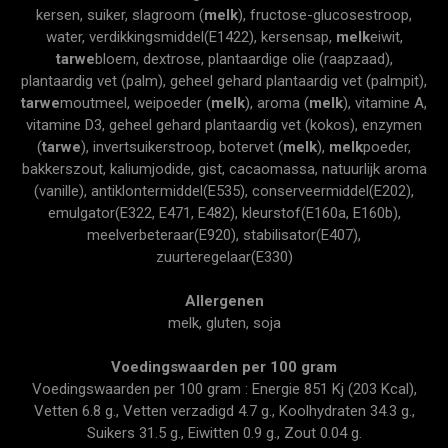
kersen, suiker, slagroom (
melk
), fructose-glucosestroop,
water, verdikkingsmiddel(E1422), kersensap,
melk
eiwit,
tarwe
bloem, dextrose, plantaardige olie (raapzaad),
plantaardig vet (palm), geheel gehard plantaardig vet (palmpit),
tarwe
moutmeel, weipoeder (
melk
), aroma (
melk
), vitamine A,
vitamine D3, geheel gehard plantaardig vet (kokos), enzymen
(
tarwe
), invertsuikerstroop, botervet (
melk
),
melk
poeder,
bakkerszout, kaliumjodide, gist, cacaomassa, natuurlijk aroma
(vanille), antiklontermiddel(E535), conserveermiddel(E202),
emulgator(E322, E471, E482), kleurstof(E160a, E160b),
meelverbeteraar(E920), stabilisator(E407),
zuurteregelaar(E330)
Allergenen
melk, gluten, soja
Voedingswaarden per 100 gram
Voedingswaarden per 100 gram : Energie 851 Kj (203 Kcal),
Vetten 6.8 g., Vetten verzadigd 4.7 g., Koolhydraten 34.3 g.,
Suikers 31.5 g., Eiwitten 0.9 g., Zout 0.04 g.