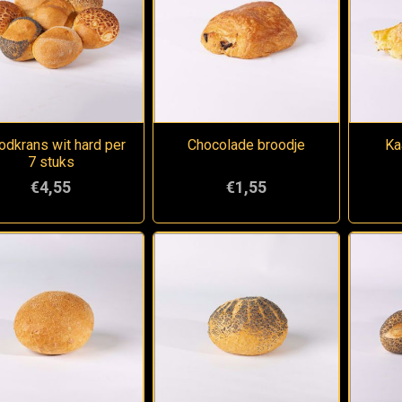
odkrans wit hard per
Chocolade broodje
Ka
7 stuks
€4,55
€1,55