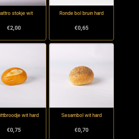
attro stokje wit
Ronde bol bruin hard
€2,00
€0,65
ttbroodje wit hard
Sesambol wit hard
€0,75
€0,70