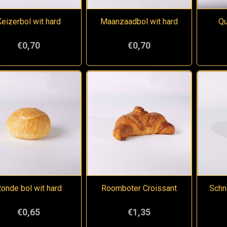
Keizerbol wit hard
Maanzaadbol wit hard
Qu
€0,70
€0,70
onde bol wit hard
Roomboter Croissant
Schni
€0,65
€1,35