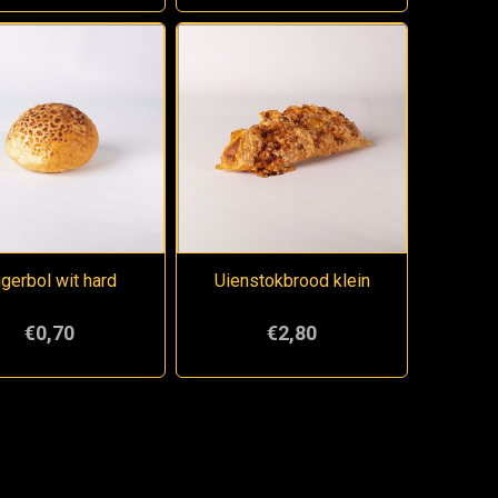
jgerbol wit hard
Uienstokbrood klein
€0,70
€2,80