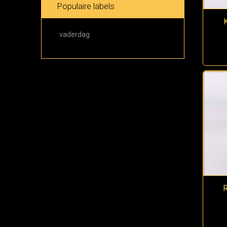
Populaire labels
vaderdag
R