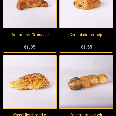
Roomboter Croissant
Chocolade broodje
€1,35
€1,55
Kaas Uien broodje
Quattro stokje wit