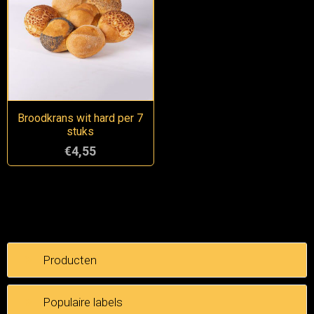
Broodkrans wit hard per 7
stuks
€4,55
Producten
Populaire labels