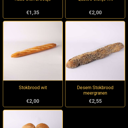
€1,35
€2,00
Stokbrood wit
Desem Stokbrood
meergranen
€2,00
€2,55