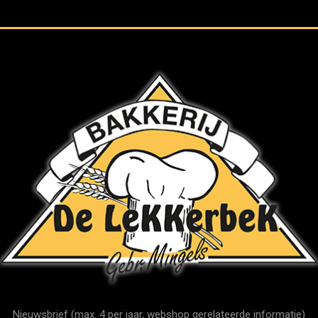
Nieuwsbrief (max. 4 per jaar, webshop gerelateerde informatie)