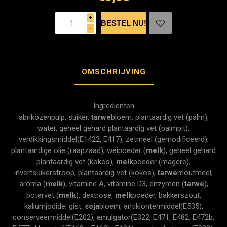
i
h
OMSCHRIJVING
Ingrediënten
abrikozenpulp, suiker,
tarwe
bloem, plantaardig vet (palm),
water, geheel gehard plantaardig vet (palmpit),
verdikkingsmiddel(E1422, E417), zetmeel (gemodificeerd),
plantaardige olie (raapzaad), weipoeder (
melk
), geheel gehard
plantaardig vet (kokos),
melk
poeder (magere),
invertsuikerstroop, plantaardig vet (kokos),
tarwe
moutmeel,
aroma (
melk
), vitamine A, vitamine D3, enzymen (
tarwe
),
botervet (
melk
), dextrose,
melk
poeder, bakkerszout,
kaliumjodide, gist,
soja
bloem, antiklontermiddel(E535),
conserveermiddel(E202), emulgator(E322, E471, E482, E472b,