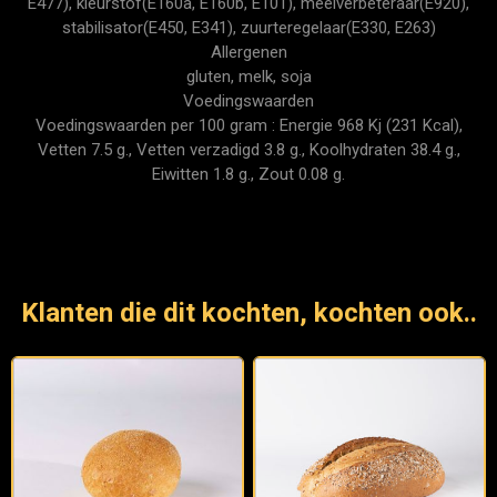
E477), kleurstof(E160a, E160b, E101), meelverbeteraar(E920),
stabilisator(E450, E341), zuurteregelaar(E330, E263)
Allergenen
gluten, melk, soja
Voedingswaarden
Voedingswaarden per 100 gram : Energie 968 Kj (231 Kcal),
Vetten 7.5 g., Vetten verzadigd 3.8 g., Koolhydraten 38.4 g.,
Eiwitten 1.8 g., Zout 0.08 g.
Klanten die dit kochten, kochten ook..