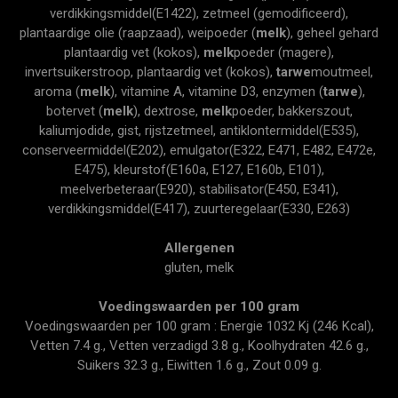
verdikkingsmiddel(E1422), zetmeel (gemodificeerd),
plantaardige olie (raapzaad), weipoeder (
melk
), geheel gehard
plantaardig vet (kokos),
melk
poeder (magere),
invertsuikerstroop, plantaardig vet (kokos),
tarwe
moutmeel,
aroma (
melk
), vitamine A, vitamine D3, enzymen (
tarwe
),
botervet (
melk
), dextrose,
melk
poeder, bakkerszout,
kaliumjodide, gist, rijstzetmeel, antiklontermiddel(E535),
conserveermiddel(E202), emulgator(E322, E471, E482, E472e,
E475), kleurstof(E160a, E127, E160b, E101),
meelverbeteraar(E920), stabilisator(E450, E341),
verdikkingsmiddel(E417), zuurteregelaar(E330, E263)
Allergenen
gluten, melk
Voedingswaarden per 100 gram
Voedingswaarden per 100 gram : Energie 1032 Kj (246 Kcal),
Vetten 7.4 g., Vetten verzadigd 3.8 g., Koolhydraten 42.6 g.,
Suikers 32.3 g., Eiwitten 1.6 g., Zout 0.09 g.