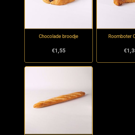
Chocolade broodje
Roomboter C
€1,55
€1,3