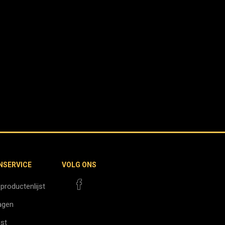
NSERVICE
VOLG ONS
 productenlijst
agen
jst