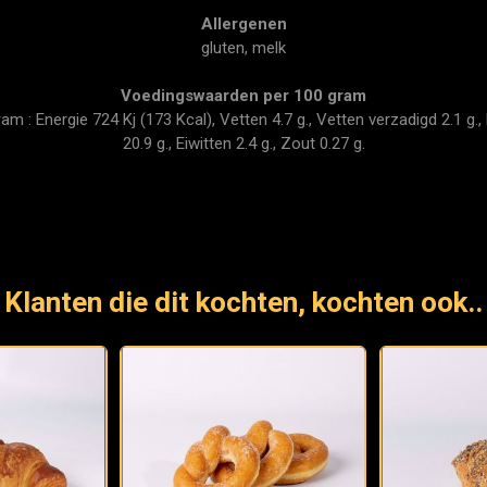
Allergenen
gluten, melk
Voedingswaarden per 100 gram
 : Energie 724 Kj (173 Kcal), Vetten 4.7 g., Vetten verzadigd 2.1 g., 
20.9 g., Eiwitten 2.4 g., Zout 0.27 g.
Klanten die dit kochten, kochten ook..