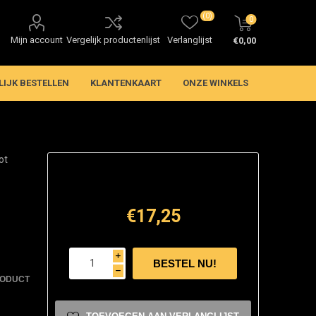
(0)
0
Mijn account
Vergelijk productenlijst
Verlanglijst
€0,00
LIJK BESTELLEN
KLANTENKAART
ONZE WINKELS
ot
€17,25
i
h
RODUCT