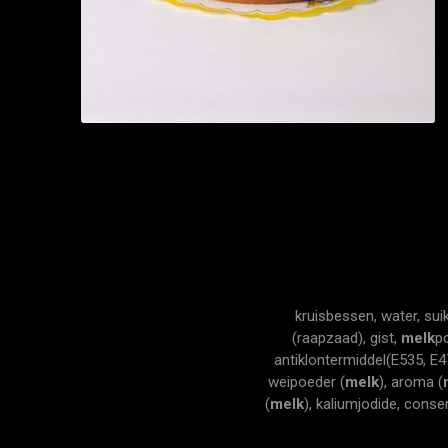
kruisbessen, water, sui
(raapzaad), gist,
melk
po
antiklontermiddel(E535, E47
weipoeder (
melk
), aroma (
(
melk
), kaliumjodide, cons