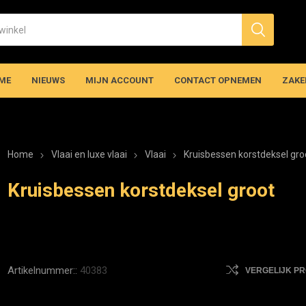
ME
NIEUWS
MIJN ACCOUNT
CONTACT OPNEMEN
ZAKE
Home
Vlaai en luxe vlaai
Vlaai
Kruisbessen korstdeksel gro
Kruisbessen korstdeksel groot
Artikelnummer::
40383
VERGELIJK P