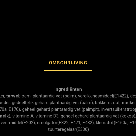
OMSCHRIJVING
Ingrediënten
ker,
tarwe
bloem, plantaardig vet (palm), verdikkingsmiddel(E1422), dex
eder, gedeeltelijk gehard plantaardig vet (palm), bakkerszout,
melk
ei
0a, E170), geheel gehard plantaardig vet (palmpit), invertsuikerstroo
melk
), vitamine A, vitamine D3, geheel gehard plantaardig vet (kokos
erveermiddel(E202), emulgator(E322, E471, E482), kleurstof(E160a, E1
zuurteregelaar(E330)