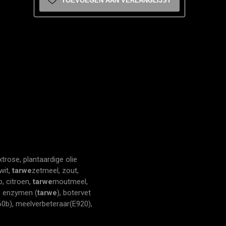
TOEVOEGEN AAN VERLANGLIJST
trose, plantaardige olie
wit,
tarwe
zetmeel, zout,
p, citroen,
tarwe
moutmeel,
), enzymen (
tarwe
), botervet
60b), meelverbeteraar(E920),