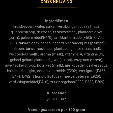
OMSCHRIJVING
Ingrediënten
kruisbessen, water, suiker, verdikkingsmiddel(E1422),
glucosestroop, dextrose,
tarwe
zetmeel, plantaardig vet
(palm), geleermiddel(E440), antiklontermiddel(E535, E470a,
E170),
tarwe
bloem, geheel gehard plantaardig vet (palmpit),
citroen,
tarwe
moutmeel, plantaardige olie (raapzaad),
weipoeder (
melk
), aroma (
melk
), vitamine A, vitamine D3,
geheel gehard plantaardig vet (kokos), enzymen (
tarwe
),
invertsuikerstroop, botervet (
melk
),
melk
poeder, bakkerszout,
kaliumjodide, gist, conserveermiddel(E202), emulgator(E322,
E471, E482), kleurstof(E160a), meelverbeteraar(E920),
verdikkingsmiddel(E410), zuurteregelaar(E330, E332, E509)
Allergenen
gluten, melk
Voedingswaarden per 100 gram