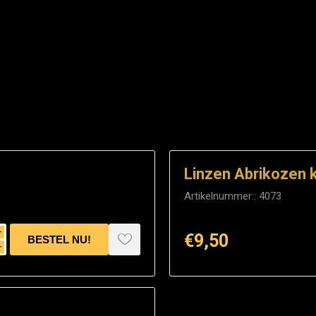
Linzen Abrikozen k
Artikelnummer::
4073
i
€9,50
h