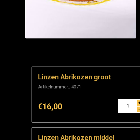
Linzen Abrikozen groot
Artikelnummer::
4071
€16,00
Linzen Abrikozen middel