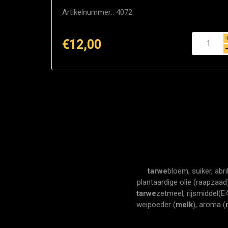
Artikelnummer::
4072
€12,00
tarwe
bloem, suiker, abr
plantaardige olie (raapzaad
tarwe
zetmeel, rijsmiddel(E
weipoeder (
melk
), aroma (