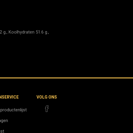
 g., Koolhydraten 51.6 g.,
NSERVICE
VOLG ONS
 productenlijst
agen
jst