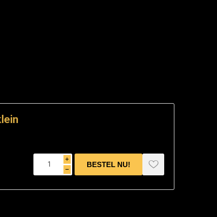
lein
i
h