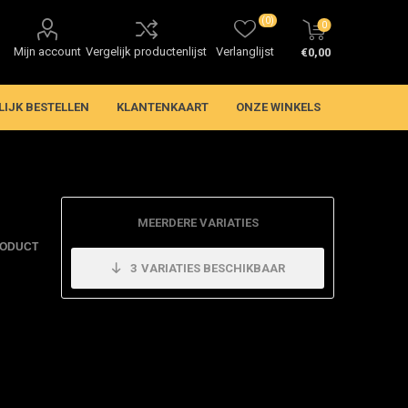
(0)
0
Mijn account
Vergelijk productenlijst
Verlanglijst
€0,00
LIJK BESTELLEN
KLANTENKAART
ONZE WINKELS
MEERDERE VARIATIES
RODUCT
3
VARIATIES BESCHIKBAAR