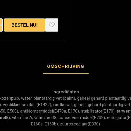
i
h
OMSCHRIJVING
Ingrediënten
ikozenpulp, water, plantaardig vet (palm), geheel gehard plantaardig v
), verdikkingsmiddel(E1422),
melk
eiwit, geheel gehard plantaardig vet
450, E500), antiklontermiddel(E470a, E170), stabilisator(E170),
tarwe
m
melk
), vitamine A, vitamine D3, conserveermiddel(E202), emulgator(E
E160a, E160b), zuurteregelaar(E330)