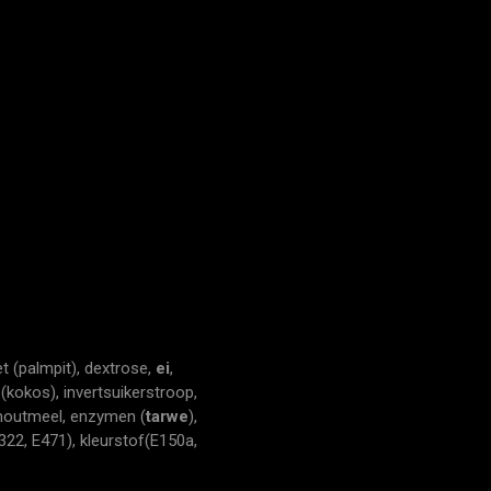
et (palmpit), dextrose,
ei
,
 (kokos), invertsuikerstroop,
outmeel, enzymen (
tarwe
),
322, E471), kleurstof(E150a,