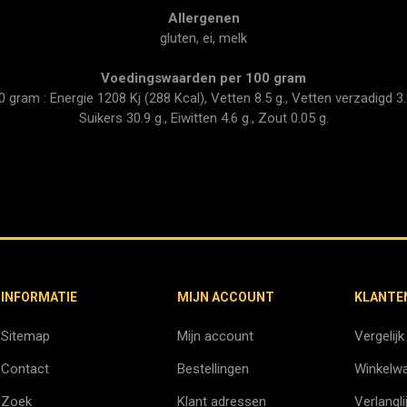
Allergenen
gluten, ei, melk
Voedingswaarden per 100 gram
ram : Energie 1208 Kj (288 Kcal), Vetten 8.5 g., Vetten verzadigd 3.2
Suikers 30.9 g., Eiwitten 4.6 g., Zout 0.05 g.
INFORMATIE
MIJN ACCOUNT
KLANTE
Sitemap
Mijn account
Vergelijk
Contact
Bestellingen
Winkelw
Zoek
Klant adressen
Verlangli