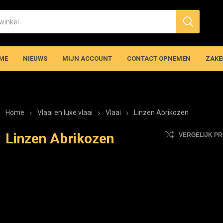
ME
NIEUWS
MIJN ACCOUNT
CONTACT OPNEMEN
ZAKE
Home
Vlaai en luxe vlaai
Vlaai
Linzen Abrikozen
Linzen Abrikozen
VERGELIJK P