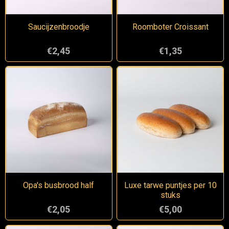
Saucijzenbroodje
Roomboter Croissant
€2,45
€1,35
Opa's busbrood half
Luxe tarwe puntjes per 10
stuks
€2,05
€5,00