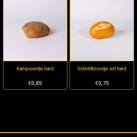
Kampioentje hard
Schnittbroodje wit hard
€0,85
€0,75