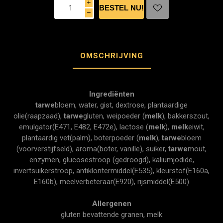
i
h
OMSCHRIJVING
Ingrediënten
tarwe
bloem, water, gist, dextrose, plantaardige
olie(raapzaad),
tarwe
gluten, weipoeder (
melk
), bakkerszout,
emulgator(E471, E482, E472e), lactose (
melk
),
melk
eiwit,
plantaardig vet(palm), boterpoeder (
melk
),
tarwe
bloem
(voorverstijfseld), aroma(boter, vanille), suiker,
tarwe
mout,
enzymen, glucosestroop (gedroogd), kaliumjodide,
invertsuikerstroop, antiklontermiddel(E535), kleurstof(E160a,
E160b), meelverbeteraar(E920), rijsmiddel(E500)
Allergenen
gluten bevattende granen, melk