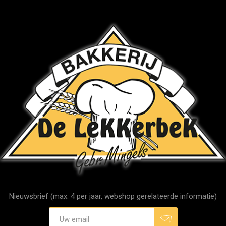
Nieuwsbrief (max. 4 per jaar, webshop gerelateerde informatie)