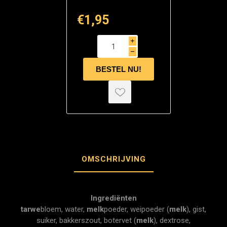
€1,95
i
h
OMSCHRIJVING
Ingrediënten
tarwe
bloem, water,
melk
poeder, weipoeder (
melk
), gist,
suiker, bakkerszout, botervet (
melk
), dextrose,