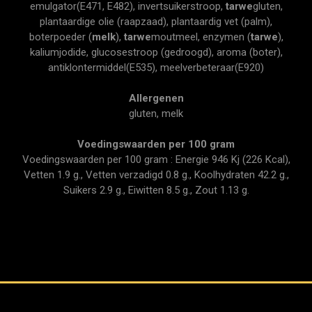
emulgator(E471, E482), invertsuikerstroop,
tarwe
gluten,
plantaardige olie (raapzaad), plantaardig vet (palm),
boterpoeder (
melk
),
tarwe
moutmeel, enzymen (
tarwe
),
kaliumjodide, glucosestroop (gedroogd), aroma (boter),
antiklontermiddel(E535), meelverbeteraar(E920)
Allergenen
gluten, melk
Voedingswaarden per 100 gram
Voedingswaarden per 100 gram : Energie 946 Kj (226 Kcal),
Vetten 1.9 g., Vetten verzadigd 0.8 g., Koolhydraten 42.2 g.,
Suikers 2.9 g., Eiwitten 8.5 g., Zout 1.13 g.