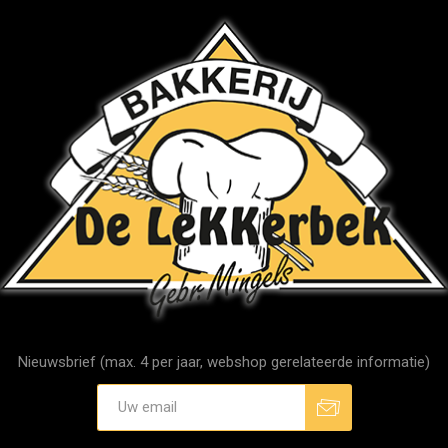
Nieuwsbrief (max. 4 per jaar, webshop gerelateerde informatie)
Aanmelden
Afmelden