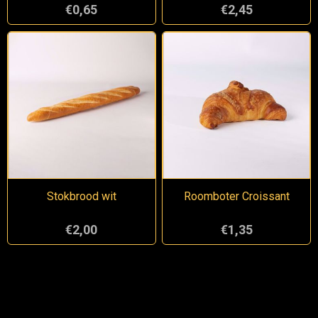
€0,65
€2,45
Stokbrood wit
Roomboter Croissant
€2,00
€1,35