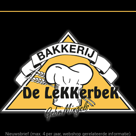
Nieuwsbrief (max. 4 per jaar, webshop gerelateerde informatie)