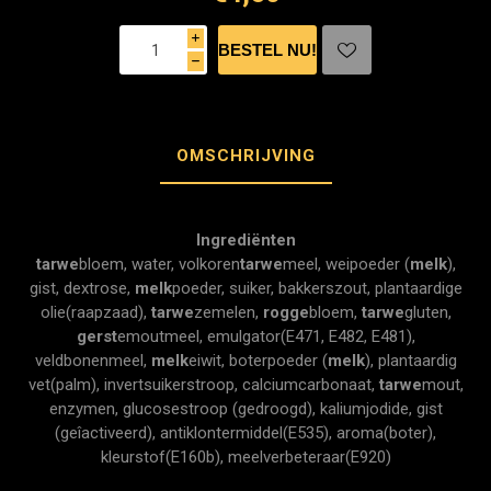
i
h
OMSCHRIJVING
Ingrediënten
tarwe
bloem, water, volkoren
tarwe
meel, weipoeder (
melk
),
gist, dextrose,
melk
poeder, suiker, bakkerszout, plantaardige
olie(raapzaad),
tarwe
zemelen,
rogge
bloem,
tarwe
gluten,
gerst
emoutmeel, emulgator(E471, E482, E481),
veldbonenmeel,
melk
eiwit, boterpoeder (
melk
), plantaardig
vet(palm), invertsuikerstroop, calciumcarbonaat,
tarwe
mout,
enzymen, glucosestroop (gedroogd), kaliumjodide, gist
(geîactiveerd), antiklontermiddel(E535), aroma(boter),
kleurstof(E160b), meelverbeteraar(E920)