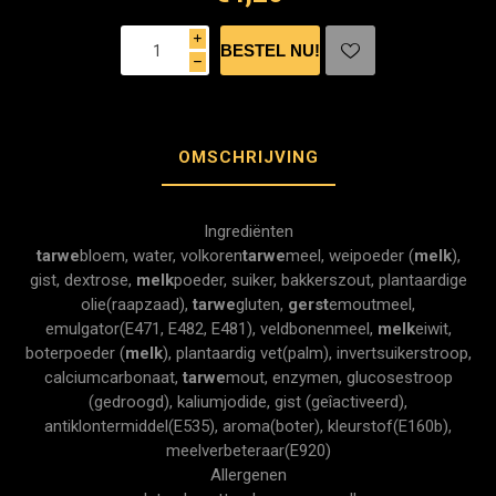
i
h
OMSCHRIJVING
Ingrediënten
tarwe
bloem, water, volkoren
tarwe
meel, weipoeder (
melk
),
gist, dextrose,
melk
poeder, suiker, bakkerszout, plantaardige
olie(raapzaad),
tarwe
gluten,
gerst
emoutmeel,
emulgator(E471, E482, E481), veldbonenmeel,
melk
eiwit,
boterpoeder (
melk
), plantaardig vet(palm), invertsuikerstroop,
calciumcarbonaat,
tarwe
mout, enzymen, glucosestroop
(gedroogd), kaliumjodide, gist (geîactiveerd),
antiklontermiddel(E535), aroma(boter), kleurstof(E160b),
meelverbeteraar(E920)
Allergenen