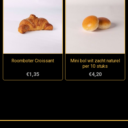
Roomboter Croissant
Mini bol wit zacht naturel
per 10 stuks
€1,35
€4,20