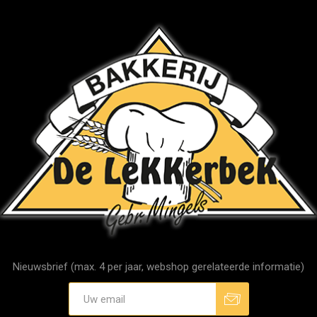
Nieuwsbrief (max. 4 per jaar, webshop gerelateerde informatie)