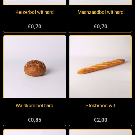
Keizerbol wit hard
Maanzaadbol wit hard
€0,70
€0,70
Waldkorn bol hard
Stokbrood wit
€0,85
€2,00