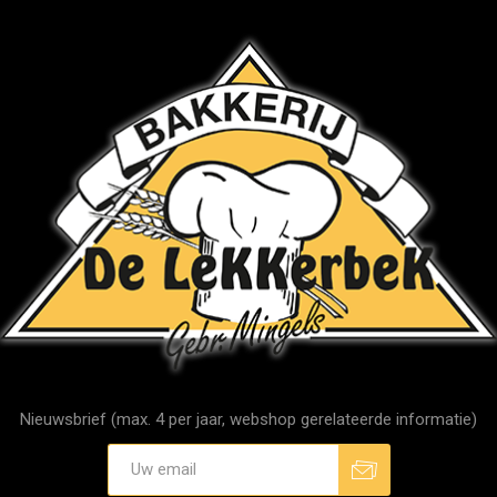
Nieuwsbrief (max. 4 per jaar, webshop gerelateerde informatie)