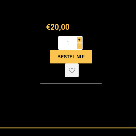
€20,00
i
h