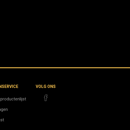
NSERVICE
VOLG ONS
 productenlijst
agen
jst