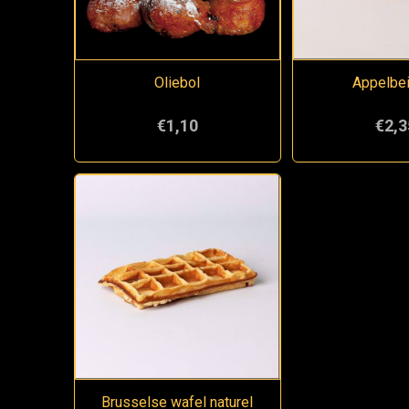
Oliebol
Appelbe
€1,10
€2,3
Brusselse wafel naturel