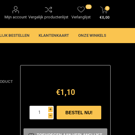
(0)
0
Mijn account
Vergelijk productenlijst
Verlanglijst
€0,00
LIJK BESTELLEN
KLANTENKAART
ONZE WINKELS
RODUCT
€1,10
i
h