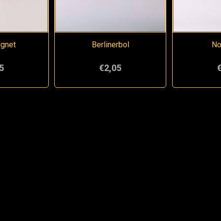
ignet
Berlinerbol
No
5
€2,05