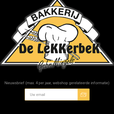
Nieuwsbrief (max. 4 per jaar, webshop gerelateerde informatie)
Aanmelden
Afmelden