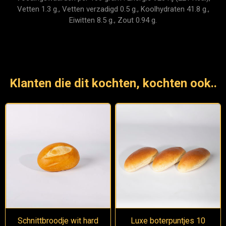
Vetten 1.3 g., Vetten verzadigd 0.5 g., Koolhydraten 41.8 g.,
Eiwitten 8.5 g., Zout 0.94 g.
Klanten die dit kochten, kochten ook..
Schnittbroodje wit hard
Luxe boterpuntjes 10