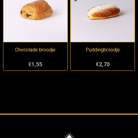
Chocolade broodje
Puddingbroodje
€1,55
€2,70