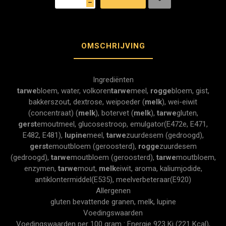
h
OMSCHRIJVING
Ingrediënten
tarwe
bloem, water, volkoren
tarwe
meel,
rogge
bloem, gist,
bakkerszout, dextrose, weipoeder (
melk
), wei-eiwit
(concentraat) (
melk
), botervet (
melk
),
tarwe
gluten,
gerst
emoutmeel, glucosestroop, emulgator(E472e, E471,
E482, E481),
lupine
meel,
tarwe
zuurdesem (gedroogd),
gerst
emoutbloem (geroosterd),
rogge
zuurdesem
(gedroogd),
tarwe
moutbloem (geroosterd),
tarwe
moutbloem,
enzymen,
tarwe
mout,
melk
eiwit, aroma, kaliumjodide,
antiklontermiddel(E535), meelverbeteraar(E920)
Allergenen
gluten bevattende granen, melk, lupine
Voedingswaarden
Voedingswaarden per 100 gram : Energie 923 Kj (221 Kcal),