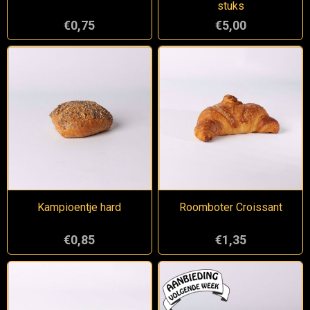
stuks
€0,75
€5,00
Kampioentje hard
Roomboter Croissant
€0,85
€1,35