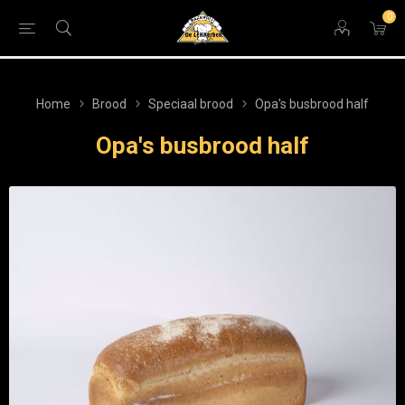
0
Home
Brood
Speciaal brood
Opa's busbrood half
Opa's busbrood half