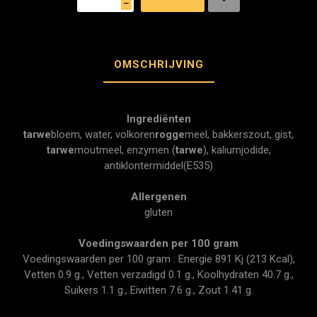
h
OMSCHRIJVING
Ingrediënten
tarwe
bloem, water, volkoren
rogge
meel, bakkerszout, gist,
tarwe
moutmeel, enzymen (
tarwe
), kaliumjodide,
antiklontermiddel(E535)
Allergenen
gluten
Voedingswaarden per 100 gram
Voedingswaarden per 100 gram : Energie 891 Kj (213 Kcal),
Vetten 0.9 g., Vetten verzadigd 0.1 g., Koolhydraten 40.7 g.,
Suikers 1.1 g., Eiwitten 7.6 g., Zout 1.41 g.