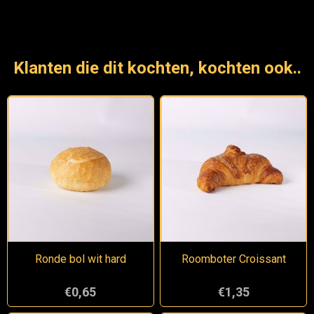
Klanten die dit kochten, kochten ook..
Ronde bol wit hard
Roomboter Croissant
€0,65
€1,35