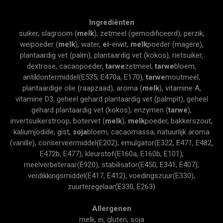
Ingrediënten
suiker, slagroom (
melk
), zetmeel (gemodificeerd), perzik,
weipoeder (
melk
), water,
ei
-eiwit,
melk
poeder (magere),
plantaardig vet (palm), plantaardig vet (kokos), rietsuiker,
dextrose, cacaopoeder,
tarwe
zetmeel,
tarwe
bloem,
antiklontermiddel(E535, E470a, E170),
tarwe
moutmeel,
plantaardige olie (raapzaad), aroma (
melk
), vitamine A,
vitamine D3, geheel gehard plantaardig vet (palmpit), geheel
gehard plantaardig vet (kokos), enzymen (
tarwe
),
invertsuikerstroop, botervet (
melk
),
melk
poeder, bakkerszout,
kaliumjodide, gist,
soja
bloem, cacaomassa, natuurlijk aroma
(vanille), conserveermiddel(E202), emulgator(E322, E471, E482,
E472b, E477), kleurstof(E160a, E160b, E101),
meelverbeteraar(E920), stabilisator(E450, E341, E407),
verdikkingsmiddel(E417, E412), voedingszuur(E330),
zuurteregelaar(E330, E263)
Allergenen
melk, ei, gluten, soja