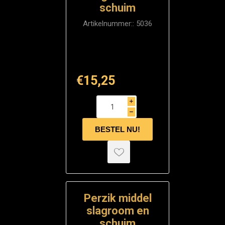
schuim
Artikelnummer::
5036
€15,25
i
h
Perzik middel
slagroom en
schuim