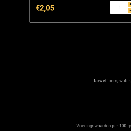
€2,05
tarwe
bloem, water,
Voedingswaarden per 100 gram