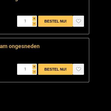
i
h
ram ongesneden
i
h