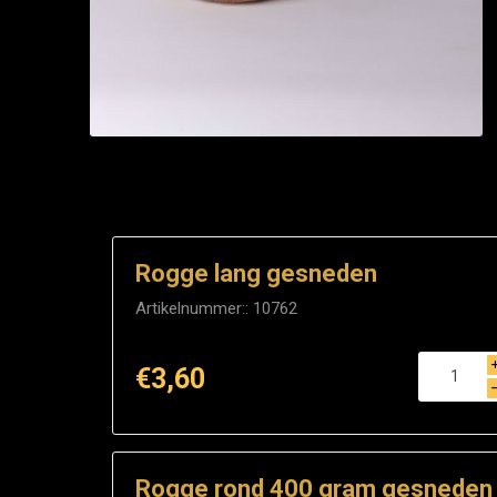
Rogge lang gesneden
Artikelnummer::
10762
€3,60
Rogge rond 400 gram gesneden