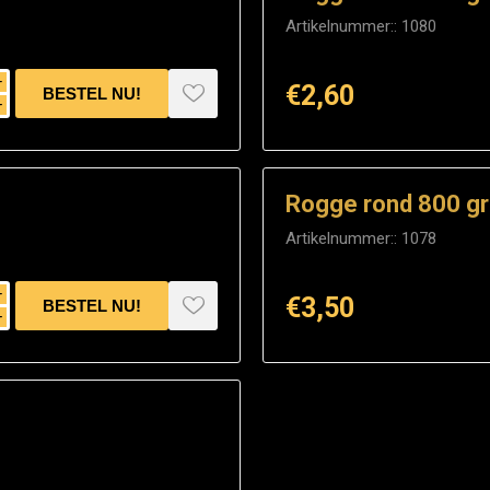
Artikelnummer::
1080
i
€2,60
h
Rogge rond 800 g
Artikelnummer::
1078
i
€3,50
h