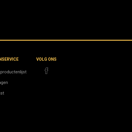
NSERVICE
VOLG ONS
 productenlijst
agen
jst