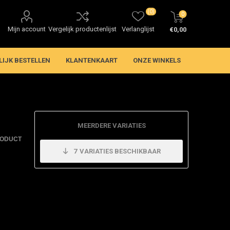
(0)
0
Mijn account
Vergelijk productenlijst
Verlanglijst
€0,00
LIJK BESTELLEN
KLANTENKAART
ONZE WINKELS
MEERDERE VARIATIES
RODUCT
7
VARIATIES BESCHIKBAAR