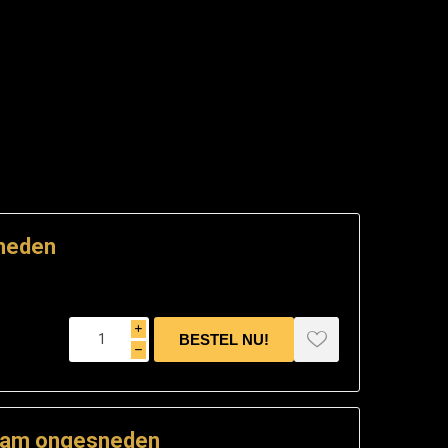
neden
i
h
ram ongesneden