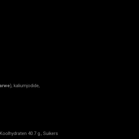
tarwe
), kaliumjodide,
Koolhydraten 40.7 g., Suikers