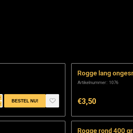
Rogge lang onges
Artikelnummer::
1076
i
€3,50
h
Rogge rond 400 g