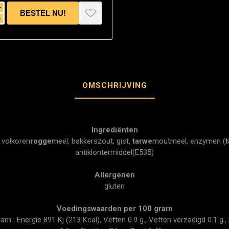
i
h
OMSCHRIJVING
Ingrediënten
 volkoren
rogge
meel, bakkerszout, gist,
tarwe
moutmeel, enzymen (
antiklontermiddel(E535)
Allergenen
gluten
Voedingswaarden per 100 gram
 : Energie 891 Kj (213 Kcal), Vetten 0.9 g., Vetten verzadigd 0.1 g., 