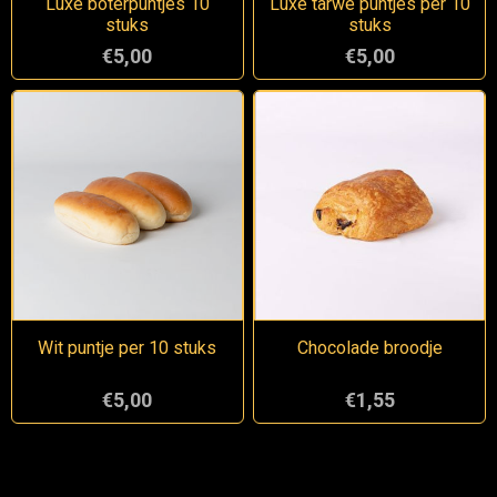
Luxe boterpuntjes 10
Luxe tarwe puntjes per 10
stuks
stuks
€5,00
€5,00
Wit puntje per 10 stuks
Chocolade broodje
€5,00
€1,55