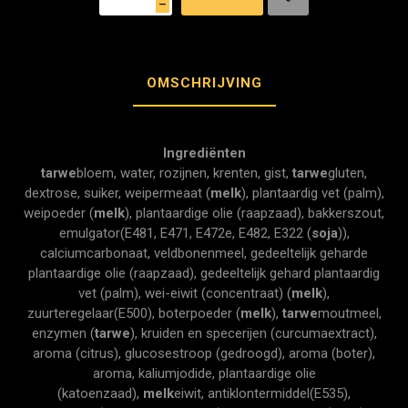
h
OMSCHRIJVING
Ingrediënten
tarwe
bloem, water, rozijnen, krenten, gist,
tarwe
gluten,
dextrose, suiker, weipermeaat (
melk
), plantaardig vet (palm),
weipoeder (
melk
), plantaardige olie (raapzaad), bakkerszout,
emulgator(E481, E471, E472e, E482, E322 (
soja
)),
calciumcarbonaat, veldbonenmeel, gedeeltelijk geharde
plantaardige olie (raapzaad), gedeeltelijk gehard plantaardig
vet (palm), wei-eiwit (concentraat) (
melk
),
zuurteregelaar(E500), boterpoeder (
melk
),
tarwe
moutmeel,
enzymen (
tarwe
), kruiden en specerijen (curcumaextract),
aroma (citrus), glucosestroop (gedroogd), aroma (boter),
aroma, kaliumjodide, plantaardige olie
(katoenzaad),
melk
eiwit, antiklontermiddel(E535),