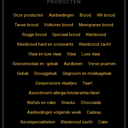
PRODUCTEN
Onze producten
Aanbiedingen
Brood
Wit brood
Tarwe brood
Volkoren brood
Meergranen brood
Rogge brood
Speciaal brood
Kleinbrood
Kleinbrood hard en croissants
Kleinbrood zacht
Vlaai en luxe vlaai
Vlaai
Luxe vlaai
Seizoensvlaai en -gebak
Aardbeien
Verse pruimen
Gebak
Drooggebak
Slagroom en mokkagebak
Eenpersoons vlaaitjes
Taart
Assortiment allergie/intolerantie/dieet
Wafels en cake
Snacks
Chocolade
Aanbiedingen volgende week
Cadeau
Kerstspecialiteiten
Kleinbrood zacht
Cake