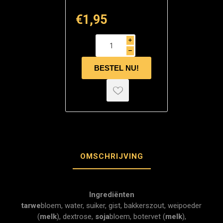
€1,95
i
h
OMSCHRIJVING
Ingrediënten
tarwe
bloem, water, suiker, gist, bakkerszout, weipoeder
(
melk
), dextrose,
soja
bloem, botervet (
melk
),