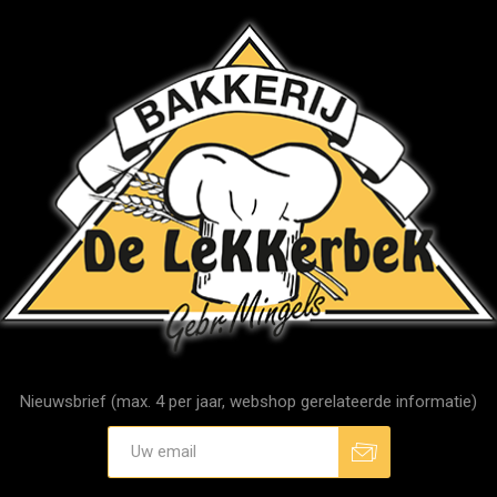
Nieuwsbrief (max. 4 per jaar, webshop gerelateerde informatie)
Aanmelden
Afmelden