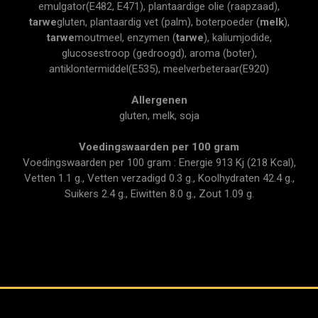
emulgator(E482, E471), plantaardige olie (raapzaad),
tarwe
gluten, plantaardig vet (palm), boterpoeder (
melk
),
tarwe
moutmeel, enzymen (
tarwe
), kaliumjodide,
glucosestroop (gedroogd), aroma (boter),
antiklontermiddel(E535), meelverbeteraar(E920)
Allergenen
gluten, melk, soja
Voedingswaarden per 100 gram
Voedingswaarden per 100 gram : Energie 913 Kj (218 Kcal),
Vetten 1.1 g., Vetten verzadigd 0.3 g., Koolhydraten 42.4 g.,
Suikers 2.4 g., Eiwitten 8.0 g., Zout 1.09 g.