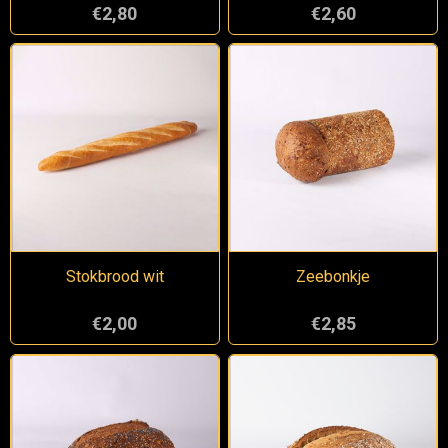
€2,80
€2,60
Stokbrood wit
Zeebonkje
€2,00
€2,85